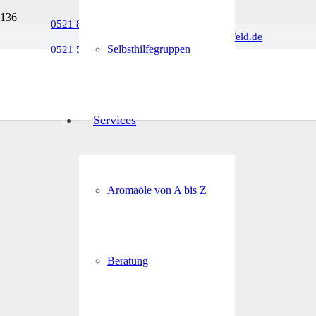
0521 880066
info@rosenapotheke-bielefeld.de
Selbsthilfegruppen
0521 5575100
Services
Aromaöle von A bis Z
Beratung