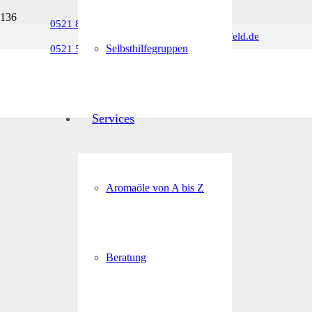
0521 880066
info@rosenapotheke-bielefeld.de
Selbsthilfegruppen
0521 5575100
Services
Aromaöle von A bis Z
Beratung